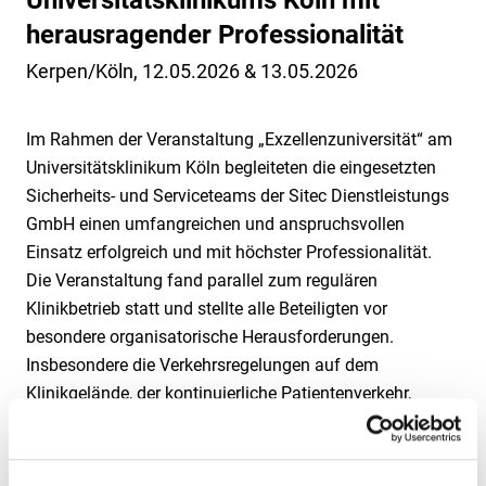
Universitätsklinikums Köln mit
Technische Sicherheit
Qualitätsmanagement
Hafensicherheit gem. ISPS-Code
Karriere
herausragender Professionalität
Mobile Sicherheit
Nachhaltigkeit / Umweltschutz
Alarmüberwachung
Sicherheit als Beruf
Museale Sicherheit
Stellenangebote
Kerpen/Köln, 12.05.2026 & 13.05.2026
Weitere Dienstleistungen
Grundsatzerklärung (LkSG)
Alarmverfolgung / Interventionsdienst
Ausbildung
Aufschalten Ihrer Alarmanlage
Objekt- & Werkschutz
Hinweisgeberportal (HinSchG und LkSG)
Arbeitnehmerüberlassung
Weiterbildung & Quereinstieg
Geld- & Werttransport
Digitaler Empfang
Sicherheit für die Luftfahrt
Im Rahmen der Veranstaltung „Exzellenzuniversität“ am
Arbeitsschutz
Mobile Baustellenbewachung
Drohnen
Sicherheit für KRITIS
Universitätsklinikum Köln begleiteten die eingesetzten
Betriebs- und Werkfeuerwehr
Revierstreifendienst
KWS Video Control
Sicherheit im Justizvollzug
Sicherheits- und Serviceteams der Sitec Dienstleistungs
Betrieblicher Rettungsdienst
Urlaubsservice
GmbH einen umfangreichen und anspruchsvollen
Notruf- & Serviceleitstelle
Tor- & Empfangsdienst
Consulting
Einsatz erfolgreich und mit höchster Professionalität.
Videofernüberwachung
Veranstaltungsservice
Die Veranstaltung fand parallel zum regulären
Facility Management
VIP Service
Klinikbetrieb statt und stellte alle Beteiligten vor
besondere organisatorische Herausforderungen.
Insbesondere die Verkehrsregelungen auf dem
Klinikgelände, der kontinuierliche Patientenverkehr,
kurzfristige Haltevorgänge von Taxis sowie die
Koordination verschiedener Abläufe im Hintergrund
erforderten jederzeit höchste Aufmerksamkeit und