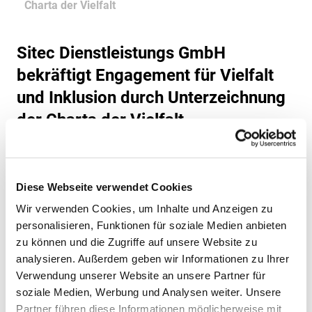
Charta der Vielfalt
Technische Sicherheit
Qualitätsmanagement
Hafensicherheit gem. ISPS-Code
Karriere
Mobile Sicherheit
Nachhaltigkeit / Umweltschutz
Alarmüberwachung
Sicherheit als Beruf
Museale Sicherheit
Stellenangebote
Weitere Dienstleistungen
Sitec Dienstleistungs GmbH
Grundsatzerklärung (LkSG)
Alarmverfolgung / Interventionsdienst
Ausbildung
Aufschalten Ihrer Alarmanlage
Objekt- & Werkschutz
Hinweisgeberportal (HinSchG und LkSG)
bekräftigt Engagement für Vielfalt
Arbeitnehmerüberlassung
Weiterbildung & Quereinstieg
Geld- & Werttransport
Digitaler Empfang
Sicherheit für die Luftfahrt
und Inklusion durch Unterzeichnung
Arbeitsschutz
Mobile Baustellenbewachung
Drohnen
Sicherheit für KRITIS
der Charta der Vielfalt
Betriebs- und Werkfeuerwehr
Revierstreifendienst
KWS Video Control
Sicherheit im Justizvollzug
Betrieblicher Rettungsdienst
Urlaubsservice
Pressemitteilung
Notruf- & Serviceleitstelle
Tor- & Empfangsdienst
Consulting
Videofernüberwachung
Veranstaltungsservice
Facility Management
Kerpen, 13.11.2023
Diese Webseite verwendet Cookies
VIP Service
Die Sitec Dienstleistungs GmbH freut sich bekannt zu
Wir verwenden Cookies, um Inhalte und Anzeigen zu
geben, dass das Unternehmen offiziell die Charta der
personalisieren, Funktionen für soziale Medien anbieten
Vielfalt unterzeichnet hat. Mit dieser Unterzeichnung
zu können und die Zugriffe auf unsere Website zu
bekräftigt die Sitec Dienstleistungs GmbH ihr
analysieren. Außerdem geben wir Informationen zu Ihrer
Verwendung unserer Website an unsere Partner für
Engagement für Vielfalt, Chancengleichheit und ein
soziale Medien, Werbung und Analysen weiter. Unsere
diskriminierungsfreies Arbeitsumfeld.
Partner führen diese Informationen möglicherweise mit