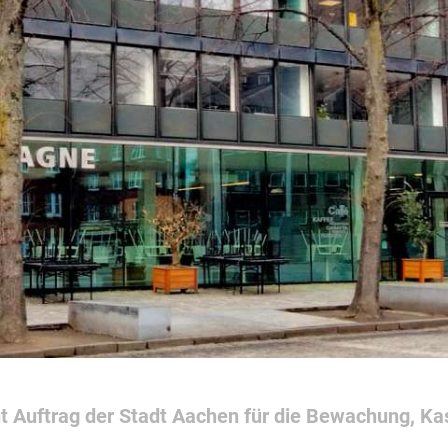
tergrund) klicken.
d Cookie-Richtlinie
|
Impressum
berwachung
Alarmverfolgung /
ookies werden durch uns eingesetzt:
Interventionsdienst
ten Ihrer Alarmanlage
Geld- & Werttransport
r Empfang
Mobile Baustellenbewac
Revierstreifendienst
eo Control
Urlaubsservice
 Serviceleitstelle
rnüberwachung
t Auftrag der Stadt Aachen für die Bewachung, Ka