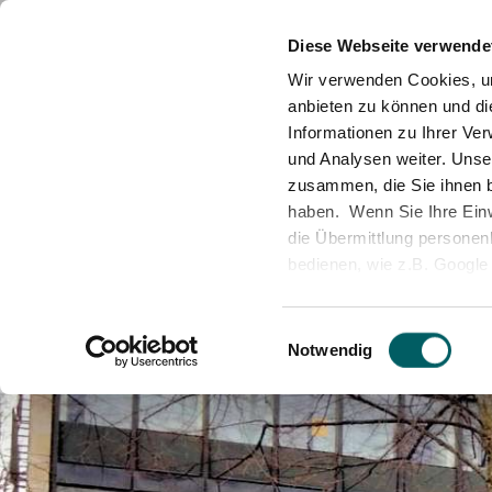
News
Standorte
Partner & Abteilungen
M
Diese Webseite verwende
Wir verwenden Cookies, um
anbieten zu können und di
Informationen zu Ihrer Ve
und Analysen weiter. Unse
zusammen, die Sie ihnen b
haben. Wenn Sie Ihre Einwi
die Übermittlung personenb
bedienen, wie z.B. Google 
unserer Datenschutzerklär
Personelle Sicherheit
Qualitätsmanagement
Sicherheit als Beruf
Technisch
Nachhalt
Ausbildu
durch deren Zertifizierun
Einwilligungsauswahl
Shield 2.0 -
https://www.
Notwendig
europäischen Datenschut
Änderung der Cookie-Aus
Sie können Ihre Einwilligu