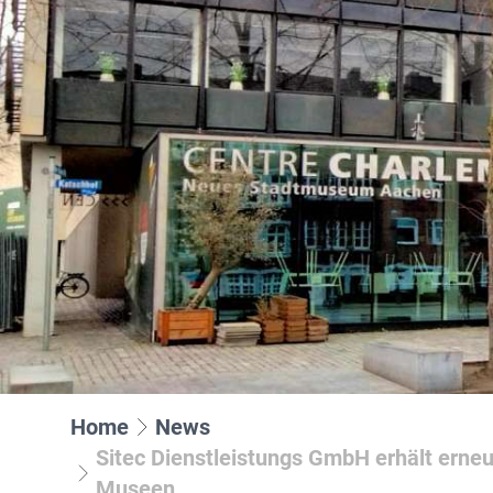
Seite (weiß auf grünem Hin
Datenschutzerklärung un
Hafensicherheit gem. ISPS-Code
Alarmü
Folgende Kategorien von C
Museale Sicherheit
Aufschal
Objekt- & Werkschutz
Digitale
Sicherheit für die Luftfahrt
Drohnen
Sicherheit für KRITIS
KWS Vid
Sicherheit im Justizvollzug
Notruf- &
Tor- & Empfangsdienst
Videofe
Veranstaltungsservice
VIP Service
Home
News
Sitec Dienstleistungs GmbH erhält erneu
Museen