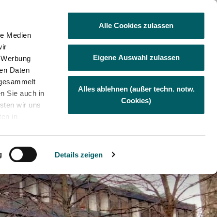
Besuchen Sie uns auf Facebook
Visit us at Linkedin
Visit us at Xing
Besuchen Sie
Alle Cookies zulassen
le Medien
ir
Eigene Auswahl zulassen
, Werbung
hmen
Karriere
Stellenangebote
ren Daten
e gesammelt
Alles ablehnen (außer techn. notw.
en Sie auch in
Cookies)
sten wir uns
ten in
us den USA
SG)
stieg
Weitere Dienstleistungen
Hinweisgeberportal (HinSchG
. Privacy
und LkSG)
m
g
Details zeigen
en auf der