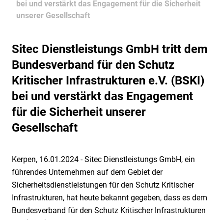
bei und verstärkt das Engagement für die Sicherheit
Technische Sicherheit
Qualitätsmanagement
Hafensicherheit gem. ISPS-Code
Karriere
unserer Gesellschaft
Mobile Sicherheit
Nachhaltigkeit / Umweltschutz
Alarmüberwachung
Sicherheit als Beruf
Museale Sicherheit
Stellenangebote
Weitere Dienstleistungen
Grundsatzerklärung (LkSG)
Alarmverfolgung / Interventionsdienst
Ausbildung
Aufschalten Ihrer Alarmanlage
Objekt- & Werkschutz
Sitec Dienstleistungs GmbH tritt dem
Hinweisgeberportal (HinSchG und LkSG)
Arbeitnehmerüberlassung
Weiterbildung & Quereinstieg
Geld- & Werttransport
Digitaler Empfang
Sicherheit für die Luftfahrt
Bundesverband für den Schutz
Arbeitsschutz
Mobile Baustellenbewachung
Drohnen
Sicherheit für KRITIS
Kritischer Infrastrukturen e.V. (BSKI)
Betriebs- und Werkfeuerwehr
Revierstreifendienst
KWS Video Control
Sicherheit im Justizvollzug
bei und verstärkt das Engagement
Betrieblicher Rettungsdienst
Urlaubsservice
Notruf- & Serviceleitstelle
Tor- & Empfangsdienst
für die Sicherheit unserer
Consulting
Videofernüberwachung
Veranstaltungsservice
Gesellschaft
Facility Management
VIP Service
Kerpen, 16.01.2024 - Sitec Dienstleistungs GmbH, ein
führendes Unternehmen auf dem Gebiet der
Sicherheitsdienstleistungen für den Schutz Kritischer
Infrastrukturen, hat heute bekannt gegeben, dass es dem
Bundesverband für den Schutz Kritischer Infrastrukturen